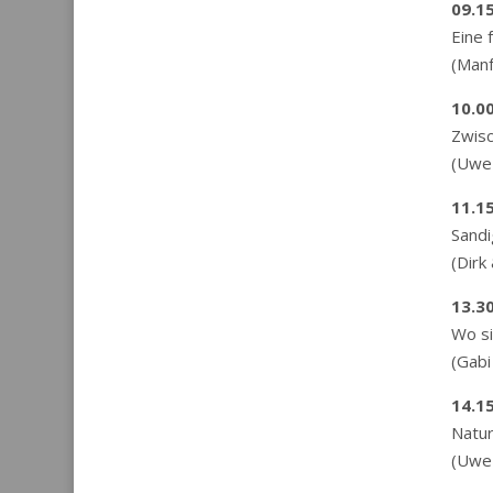
09.15
Eine 
(Manf
10.0
Zwisc
(Uwe 
11.1
Sandi
(Dirk
13.3
Wo si
(Gabi
14.1
Natur
(Uwe