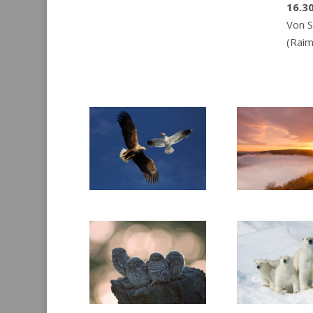
16.30
Von S
(Raim